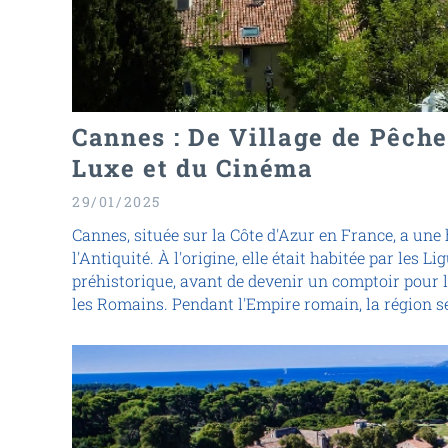
Cannes : De Village de Pêche
Luxe et du Cinéma
29/01/2025
Cannes, située sur la Côte d'Azur en France, a une 
l'Antiquité. À l'origine, elle était habitée par les Li
préhistorique, avant de devenir un comptoir pour l
les Romains. Pendant l'Empire romain, la région se
pour le commerce maritime. Au Moyen Âge,...