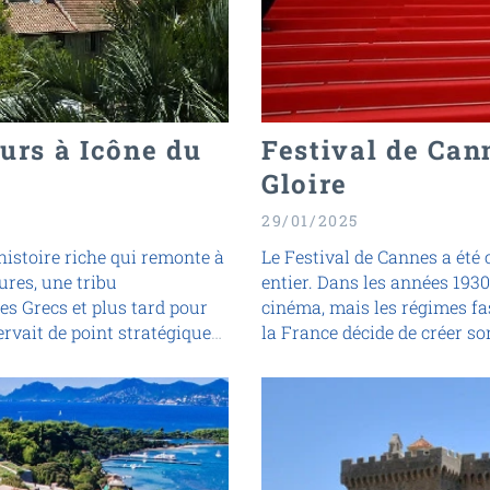
urs à Icône du
Festival de Can
Gloire
29/01/2025
histoire riche qui remonte à
Le Festival de Cannes a été
gures, une tribu
entier. Dans les années 1930,
es Grecs et plus tard pour
cinéma, mais les régimes fa
rvait de point stratégique
la France décide de créer so