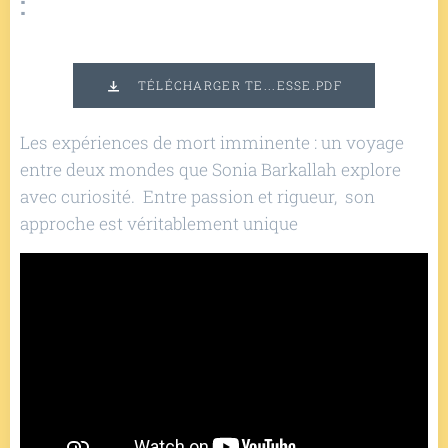
:
TÉLÉCHARGER TE...ESSE.PDF
Les expériences de mort imminente : un voyage
entre deux mondes que Sonia Barkallah explore
avec curiosité. Entre passion et rigueur, son
approche est véritablement unique