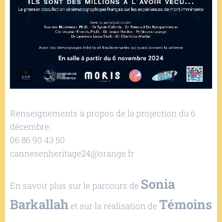
Renseignements à propos de la projection du 6
décembre:
06 86 90 43 50
cannesenheritage24@orange.fr
Sonia
En savoir plus sur le parcours de
Barkallah
Témoins
et sur la réalisation de